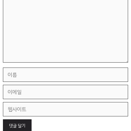
글
이
름
이
메
일
웹
사
이
트