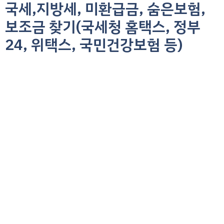
국세,지방세, 미환급금, 숨은보험,
컨
텐
보조금 찾기(국세청 홈택스, 정부
츠
24, 위택스, 국민건강보험 등)
로
건
너
뛰
기