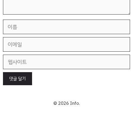
이
름
이
메
일
웹
사
이
트
© 2026 Info.