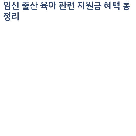
임신 출산 육아 관련 지원금 혜택 총
컨
텐
정리
츠
로
건
너
뛰
기